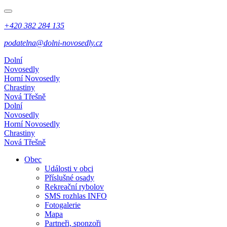
+420 382 284 135
podatelna@dolni-novosedly.cz
Dolní
Novosedly
Horní Novosedly
Chrastiny
Nová Třešně
Dolní
Novosedly
Horní Novosedly
Chrastiny
Nová Třešně
Obec
Události v obci
Příslušné osady
Rekreační rybolov
SMS rozhlas INFO
Fotogalerie
Mapa
Partneři, sponzoři