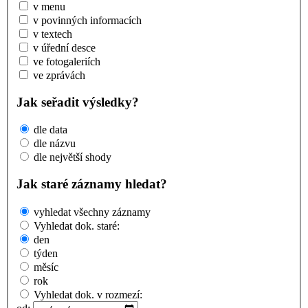
v menu
v povinných informacích
v textech
v úřední desce
ve fotogaleriích
ve zprávách
Jak seřadit výsledky?
dle data
dle názvu
dle největší shody
Jak staré záznamy hledat?
vyhledat všechny záznamy
Vyhledat dok. staré:
den
týden
měsíc
rok
Vyhledat dok. v rozmezí: