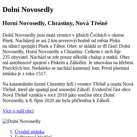
Dolní Novosedly
Horní Novosedly, Chrastiny, Nová Třešně
Dolní Novosedly jsou malá vesnice v jižních Čechách v okrese
Písek. Nacházejí se asi 2 km severovýchodně od města Písku
na silnici spojující Písek a Tábor. Obec se skládá ze tří částí: Dolní
Novosedly, Horní Novosedly a Chrastiny. Celkem v nich žije
235 obyvatel. Nachází se zde pouze několik chalup a statků. Obec
má autobusové spojení s Pískem a Záhořím. Je situována na hřebeni
Píseckých hor. Nedaleko se nachází kamenný lom. První písemná
zmínka je z roku 1517.
Na katastrálním území Chrastiny leží i vesnice Třešně a osada Nová
Třešně, které ale spadají pod sousední Záhoří. Evidenční část obce
Nová Třešně vznikla v roce 2010 jako součást obce Dolní
Novosedly, k 8. říjnu 2020 ale byla přičleněna k Záhoří.
Více o naší obci
Úvodní stránka