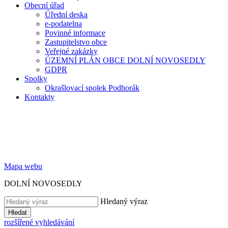
Obecní úřad
Úřední deska
e-podatelna
Povinné informace
Zastupitelstvo obce
Veřejné zakázky
ÚZEMNÍ PLÁN OBCE DOLNÍ NOVOSEDLY
GDPR
Spolky
Okrašlovací spolek Podhorák
Kontakty
Mapa webu
DOLNÍ NOVOSEDLY
Hledaný výraz
Hledat
rozšířené vyhledávání