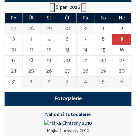
Srpen
2026
Po
Út
St
Čt
Pá
So
Ne
27
28
29
30
31
1
2
3
4
5
6
7
8
9
10
11
12
13
14
15
16
17
18
19
20
21
22
23
24
25
26
27
28
29
30
31
1
2
3
4
5
6
Fotogalerie
Náhodná fotogalerie
Májka Chrastiny 2010