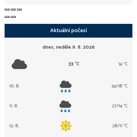
Aktuální počasí
dnes, neděle 9. 8. 2026
33 °C
14 °C
10. 8.
34/18 °C
pondělí
11. 8.
27/14 °C
úterý
12. 8.
28/11 °C
středa