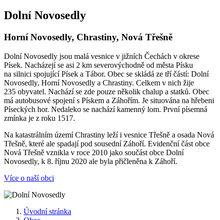
Dolní Novosedly
Horní Novosedly, Chrastiny, Nová Třešně
Dolní Novosedly jsou malá vesnice v jižních Čechách v okrese
Písek. Nacházejí se asi 2 km severovýchodně od města Písku
na silnici spojující Písek a Tábor. Obec se skládá ze tří částí: Dolní
Novosedly, Horní Novosedly a Chrastiny. Celkem v nich žije
235 obyvatel. Nachází se zde pouze několik chalup a statků. Obec
má autobusové spojení s Pískem a Záhořím. Je situována na hřebeni
Píseckých hor. Nedaleko se nachází kamenný lom. První písemná
zmínka je z roku 1517.
Na katastrálním území Chrastiny leží i vesnice Třešně a osada Nová
Třešně, které ale spadají pod sousední Záhoří. Evidenční část obce
Nová Třešně vznikla v roce 2010 jako součást obce Dolní
Novosedly, k 8. říjnu 2020 ale byla přičleněna k Záhoří.
Více o naší obci
Úvodní stránka