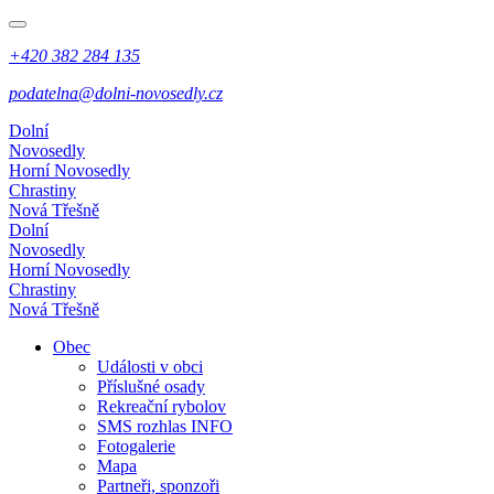
+420 382 284 135
podatelna@dolni-novosedly.cz
Dolní
Novosedly
Horní Novosedly
Chrastiny
Nová Třešně
Dolní
Novosedly
Horní Novosedly
Chrastiny
Nová Třešně
Obec
Události v obci
Příslušné osady
Rekreační rybolov
SMS rozhlas INFO
Fotogalerie
Mapa
Partneři, sponzoři