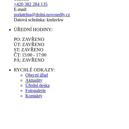
+420 382 284 135
E-mail:
podatelna@dolni-novosedly.cz
Datová schránka: kndavkw
ÚŘEDNÍ HODINY:
PO: ZAVŘENO
ÚT: ZAVŘENO
ST: ZAVŘENO
ČT: 15:00 - 17:00
PÁ: ZAVŘENO
RYCHLÉ ODKAZY:
Obecní úřad
Aktuality
Úřední deska
Fotogalerie
Kontakty