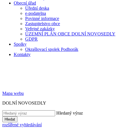
Obecní úřad
Úřední deska
e-podatelna
Povinné informace
Zastupitelstvo obce
Veřejné zakázky
ÚZEMNÍ PLÁN OBCE DOLNÍ NOVOSEDLY
GDPR
Spolky
Okrašlovací spolek Podhorák
Kontakty
Mapa webu
DOLNÍ NOVOSEDLY
Hledaný výraz
Hledat
rozšířené vyhledávání