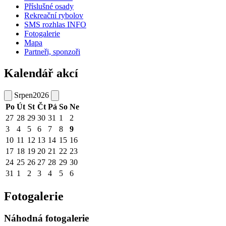
Příslušné osady
Rekreační rybolov
SMS rozhlas INFO
Fotogalerie
Mapa
Partneři, sponzoři
Kalendář akcí
Srpen
2026
Po
Út
St
Čt
Pá
So
Ne
27
28
29
30
31
1
2
3
4
5
6
7
8
9
10
11
12
13
14
15
16
17
18
19
20
21
22
23
24
25
26
27
28
29
30
31
1
2
3
4
5
6
Fotogalerie
Náhodná fotogalerie